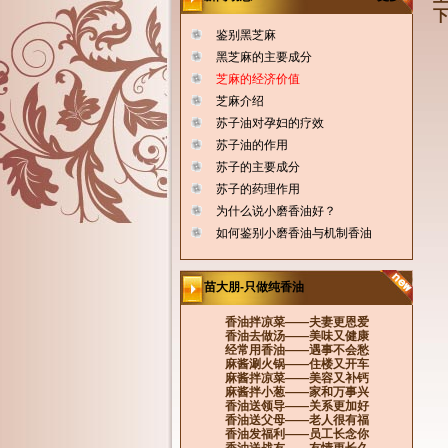
下
鉴别黑芝麻
黑芝麻的主要成分
芝麻的经济价值
芝麻介绍
苏子油对孕妇的疗效
苏子油的作用
苏子的主要成分
苏子的药理作用
为什么说小磨香油好？
如何鉴别小磨香油与机制香油
苗大朋-只做纯香油
香油拌凉菜——夫妻更恩爱
香油去做汤——美味又健康
经常用香油——遇事不会愁
麻酱涮火锅——住楼又开车
麻酱拌凉菜——美容又补钙
麻酱拌小葱——家和万事兴
香油送领导——关系更加好
香油送父母——老人很有福
香油发福利——员工长念你