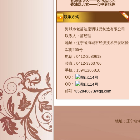
香油送战友——友情更长久
香油送儿女——心中更想你
联系方式
海城市老苗油脂调味品制造有限公司
联系人：苗经理
地址：辽宁省海城市经济技术开发区验
军街265号
电话：0412-2580618
传真：0412-3363766
手机：15941266816
QQ：
QQ：
邮箱：
852846673@qq.com
地址：辽宁省海城