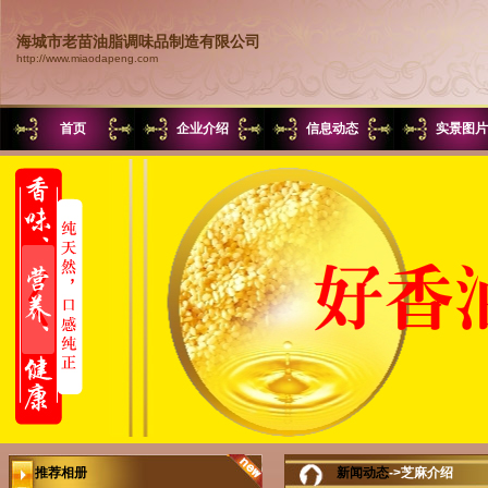
海城市老苗油脂调味品制造有限公司
http://www.miaodapeng.com
首页
企业介绍
信息动态
实景图
推荐相册
新闻动态
->芝麻介绍