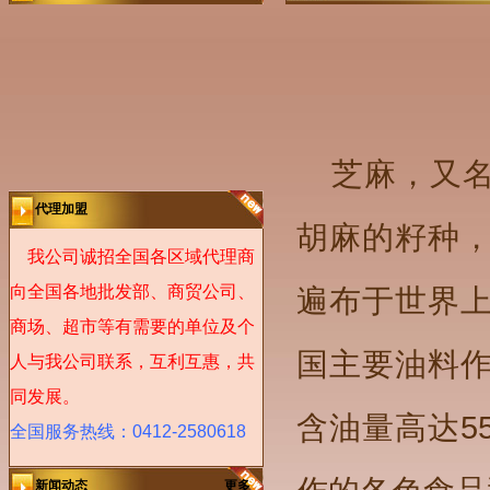
芝麻，又名脂
代理加盟
胡麻的籽种，
我公司诚招全国各区域代理商
向全国各地批发部、商贸公司、
遍布于世界
商场、超市等有需要的单位及个
国主要油料
人与我公司联系，互利互惠，共
同发展。
含油量高达5
全国服务热线：0412-2580618
新闻动态
更多