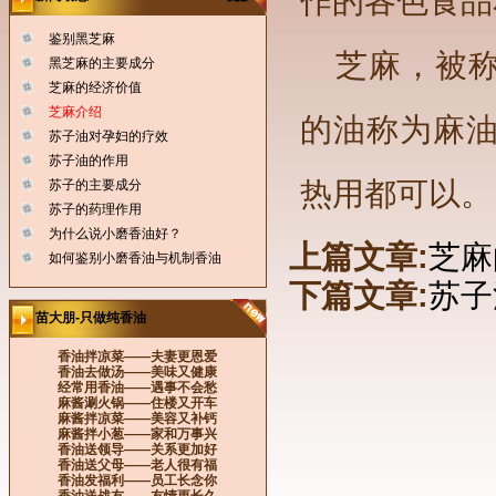
作的各色食品
鉴别黑芝麻
芝麻，被
黑芝麻的主要成分
芝麻的经济价值
芝麻介绍
的油称为麻
苏子油对孕妇的疗效
苏子油的作用
热用都可以。
苏子的主要成分
苏子的药理作用
为什么说小磨香油好？
上篇文章:
芝麻
如何鉴别小磨香油与机制香油
下篇文章:
苏子
苗大朋-只做纯香油
香油拌凉菜——夫妻更恩爱
香油去做汤——美味又健康
经常用香油——遇事不会愁
麻酱涮火锅——住楼又开车
麻酱拌凉菜——美容又补钙
麻酱拌小葱——家和万事兴
香油送领导——关系更加好
香油送父母——老人很有福
香油发福利——员工长念你